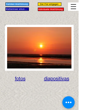
Familien Wattführung
Der Flut entgegen
Wattenmeer erkunden
Individuelle Wattführung
fotos
diapositivas