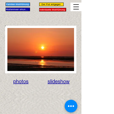
Familien Wattführung
Der Flut entgegen
Wattenmeer erkunden
Individuelle Wattführung
photos
slideshow